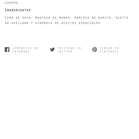
cuerpo.
Ingredientes
C
era de soja, manteca de mango, manteca de karite, aceite
de avellana y sinergia de aceites esenciales
COMPARTIR EN
TWITTEAR EN
PINEAR EN
COMPARTIR
TWITTEAR
PINEAR
FACEBOOK
TWITTER
PINTEREST
EN
EN
EN
FACEBOOK
TWITTER
PINTEREST