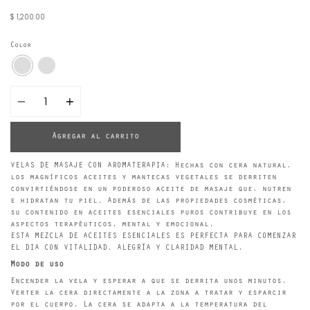
$ 1,200.00
Color
Cantidad
Agregar al carrito
VELAS DE MASAJE CON AROMATERAPIA: Hechas con cera natural,
los magníficos aceites y mantecas vegetales se derriten
convirtiéndose en un poderoso aceite de masaje que, nutren
e hidratan tu piel. Además de las propiedades cosméticas,
su contenido en aceites esenciales puros contribuye en los
aspectos terapéuticos, mental y emocional.
ESTA MEZCLA DE ACEITES ESENCIALES ES PERFECTA PARA COMENZAR
EL DIA CON VITALIDAD, ALEGRÍA Y CLARIDAD MENTAL.
Modo de uso
Encender la vela y esperar a que se derrita unos minutos.
Verter la cera directamente a la zona a tratar y esparcir
por el cuerpo. La cera se adapta a la temperatura del